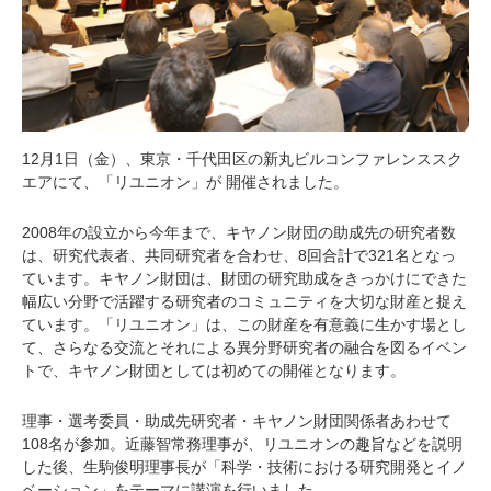
12月1日（金）、東京・千代田区の新丸ビルコンファレンススク
エアにて、「リユニオン」が 開催されました。
2008年の設立から今年まで、キヤノン財団の助成先の研究者数
は、研究代表者、共同研究者を合わせ、8回合計で321名となっ
ています。キヤノン財団は、財団の研究助成をきっかけにできた
幅広い分野で活躍する研究者のコミュニティを大切な財産と捉え
ています。「リユニオン」は、この財産を有意義に生かす場とし
て、さらなる交流とそれによる異分野研究者の融合を図るイベン
トで、キヤノン財団としては初めての開催となります。
理事・選考委員・助成先研究者・キヤノン財団関係者あわせて
108名が参加。近藤智常務理事が、リユニオンの趣旨などを説明
した後、生駒俊明理事長が「科学・技術における研究開発とイノ
ベーション」をテーマに講演を行いました。