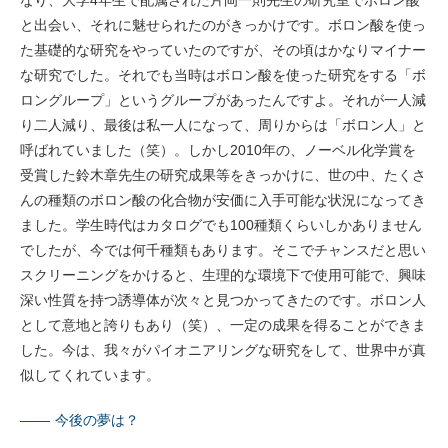
なり、大学4年生で配属された片岡一則先生の研究室でボロン酸
と出会い、それに魅せられたのがきっかけです。ボロン酸を使っ
た基礎的な研究をやっていたのですが、その頃はかなりマイナー
な研究でした。それでも当時はボロン酸を使った研究をする「ボ
ロングループ」というグループがあったんですよ。それが一人減
り二人減り、最後は私一人になって、周りからは「ボロン人」と
呼ばれていました（笑）。しかし2010年の、ノーベル化学賞を
受賞した鈴木章先生の研究成果等をきっかけに、世の中、たくさ
んの種類のボロン酸の化合物が安価に入手可能な状況になってき
ました。学生時代はカタログでも100種類くらいしかありません
でしたが、今では何千種類もあります。そこでチャンスだと思い
スクリーニングをかけると、生理的な環境下で使用可能で、興味
深い性質を持つ誘導体が次々と見つかってきたのです。ボロン人
として意地と誇りもあり（笑）、一定の成果を得ることができま
した。今は、我々がパイオニアリングな研究をして、世界中が真
似してくれています。
今後の夢は？