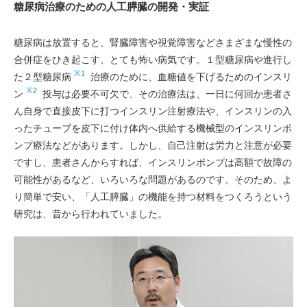
糖尿病治療のための人工膵臓の開発・実証
糖尿病は放置すると、腎臓障害や視覚障害などさまざまな慢性の
合併症をひき起こす、とても怖い病気です。１型糖尿病や進行し
※1
た２型糖尿病
治療のために、血糖値を下げるためのインスリ
※2
ン
投与は必要不可欠で、その治療法は、一日に何回か患者さ
ん自身で直接皮下に打つインスリン注射療法や、インスリンの入
ったチューブを皮下に付け体内へ供給する機械型のインスリンポ
ンプ療法などがあります。しかし、自己注射は労力と注意が必要
ですし、患者さんからすれば、インスリンポンプは高額で故障の
可能性があるなど、いろいろな問題があるのです。そのため、よ
り簡単で安い、「人工膵臓」の機能を持つ材料をつくろうという
研究は、昔から行われていました。