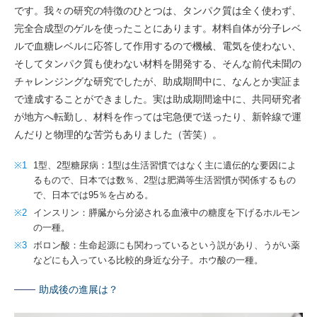
です。我々の研究の特徴のひとつは、タンパク質は全く使わず、
完全合成型のゲルを使ったことにあります。材料自体が分子レベ
ルで血糖レベルに応答して作用するので機械、電気を使わない、
そしてタンパク質も使わない材料を開発する、そんな前代未聞の
チャレンジングな研究でしたが、助成期間中に、なんとか実証ま
で達成することができました。実は助成期間途中に、共同研究者
が地方へ転勤し、材料を作っては宅急便で送ったり、新幹線で運
んだりと物理的な苦労もありました（苦笑）。
※1
1型、2型糖尿病：1型は生活習慣ではなく主に遺伝的な要因によ
るもので、日本では数％、2型は肥満等生活習慣が関係するもの
で、日本では95％を占める。
※2
インスリン：膵臓から分泌される血液中の糖度を下げるホルモン
の一種。
※3
ボロン酸：生命起源にも関わっているという説があり、うがい薬
などにも入っている比較的身近な分子。ホウ酸の一種。
助成後の進展は？