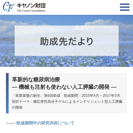
革新的な糖尿病治療
― 機械も注射も使わない人工膵臓の開発 ―
「産業基盤の創生」第6回助成 助成期間：2015年4月～2017年3月
採択テーマ：糖応答性高分子ゲルによるインテリジェント型人工膵臓
の開発
助成期間中の研究内容について