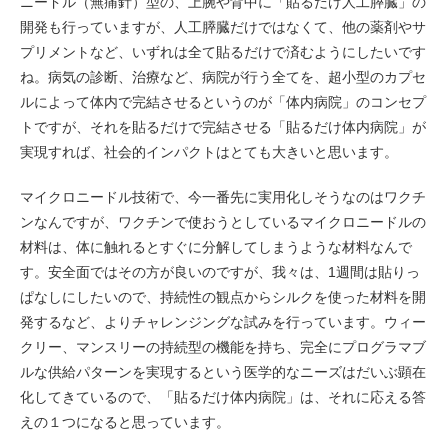
ニードル（無痛針）型の、上腕や背中に「貼るだけ人工膵臓」の
開発も行っていますが、人工膵臓だけではなくて、他の薬剤やサ
プリメントなど、いずれは全て貼るだけで済むようにしたいです
ね。病気の診断、治療など、病院が行う全てを、超小型のカプセ
ルによって体内で完結させるというのが「体内病院」のコンセプ
トですが、それを貼るだけで完結させる「貼るだけ体内病院」が
実現すれば、社会的インパクトはとても大きいと思います。
マイクロニードル技術で、今一番先に実用化しそうなのはワクチ
ンなんですが、ワクチンで使おうとしているマイクロニードルの
材料は、体に触れるとすぐに分解してしまうような材料なんで
す。安全面ではその方が良いのですが、我々は、1週間は貼りっ
ぱなしにしたいので、持続性の観点からシルクを使った材料を開
発するなど、よりチャレンジングな試みを行っています。ウィー
クリー、マンスリーの持続型の機能を持ち、完全にプログラマブ
ルな供給パターンを実現するという医学的なニーズはだいぶ顕在
化してきているので、「貼るだけ体内病院」は、それに応える答
えの１つになると思っています。