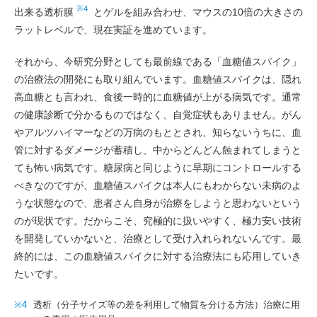
※4
出来る透析膜
とゲルを組み合わせ、マウスの10倍の大きさの
ラットレベルで、現在実証を進めています。
それから、今研究分野としても最前線である「血糖値スパイク」
の治療法の開発にも取り組んでいます。血糖値スパイクは、隠れ
高血糖とも言われ、食後一時的に血糖値が上がる病気です。通常
の健康診断で分かるものではなく、自覚症状もありません。がん
やアルツハイマーなどの万病のもととされ、知らないうちに、血
管に対するダメージが蓄積し、中からどんどん蝕まれてしまうと
ても怖い病気です。糖尿病と同じように早期にコントロールする
べきなのですが、血糖値スパイクは本人にもわからない未病のよ
うな状態なので、患者さん自身が治療をしようと思わないという
のが現状です。だからこそ、究極的に扱いやすく、極力安い技術
を開発していかないと、治療として受け入れられないんです。最
終的には、この血糖値スパイクに対する治療法にも応用していき
たいです。
※4
透析（分子サイズ等の差を利用して物質を分ける方法）治療に用