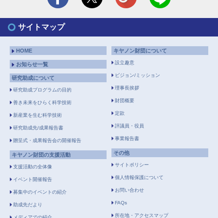
サイトマップ
HOME
キヤノン財団について
設立趣意
お知らせ一覧
ビジョン/ミッション
研究助成について
理事長挨拶
研究助成プログラムの目的
財団概要
善き未来をひらく科学技術
定款
新産業を生む科学技術
評議員・役員
研究助成先/成果報告書
事業報告書
贈呈式・成果報告会の開催報告
その他
キヤノン財団の支援活動
サイトポリシー
支援活動の全体像
個人情報保護について
イベント開催報告
お問い合わせ
募集中のイベントの紹介
FAQs
助成先だより
所在地・アクセスマップ
メディアでの紹介