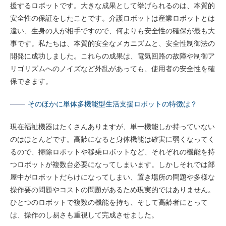
援するロボットです。大きな成果として挙げられるのは、本質的
安全性の保証をしたことです。介護ロボットは産業ロボットとは
違い、生身の人が相手ですので、何よりも安全性の確保が最も大
事です。私たちは、本質的安全なメカニズムと、安全性制御法の
開発に成功しました。これらの成果は、電気回路の故障や制御ア
リゴリズムへのノイズなど外乱があっても、使用者の安全性を確
保できます。
そのほかに単体多機能型生活支援ロボットの特徴は？
現在福祉機器はたくさんありますが、単一機能しか持っていない
のはほとんどです。高齢になると身体機能は確実に弱くなってく
るので、掃除ロボットや移乗ロボットなど、それぞれの機能を持
つロボットが複数台必要になってしまいます。しかしそれでは部
屋中がロボットだらけになってしまい、置き場所の問題や多様な
操作要の問題やコストの問題があるため現実的ではありません。
ひとつのロボットで複数の機能を持ち、そして高齢者にとって
は、操作のし易さも重視して完成させました。