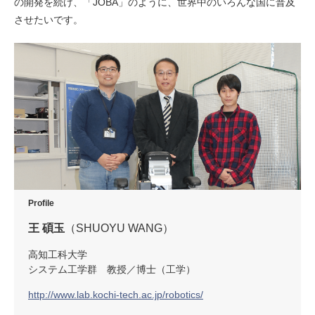
の開発を続け、「JOBA」のように、世界中のいろんな国に普及
させたいです。
Profile
王 碩玉
（SHUOYU WANG）
高知工科大学
システム工学群 教授／博士（工学）
http://www.lab.kochi-tech.ac.jp/robotics/