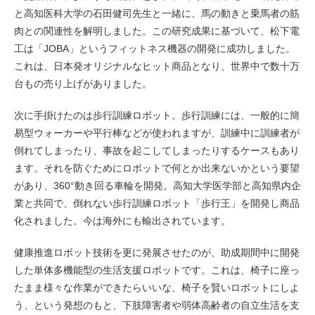
と高知医科大学の石田健司先生と一緒に、馬の動きと乗馬者の筋
肉との関連性を解明しました。この研究成果に基づいて、松下電
工は「JOBA」というフィットネス機器の開発に成功しました。
これは、日本発オリジナルなヒット商品となり、世界中で数十万
台もの売り上げがありました。
次に手掛けたのは歩行訓練ロボット。歩行訓練には、一般的に簡
易型ウォーカーや平行棒などが使われますが、訓練中に訓練者が
倒れてしまったり、事故を起こしてしまったりするケースもあり
ます。それを防ぐためにロボットで何とか出来ないかという要望
があり、360°動き回る車輪を開発。高知大学医学部と高知県内企
業と共同で、倒れない歩行訓練ロボット「歩行王」を開発し商品
化されました。今は海外にも輸出されています。
健康推進ロボット技術を更に発展させたのが、助成期間中に開発
した単体多機能型の生活支援ロボットです。これは、椅子に座っ
たまま様々な作業ができたらいいな、椅子を賢いロボットにしよ
う、という発想のもと、下肢障害者や弱体高齢者の自立生活を支