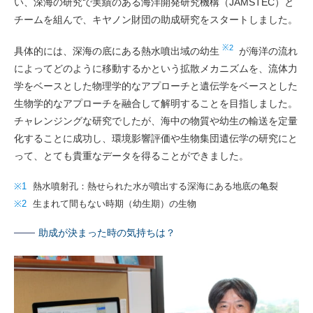
い、深海の研究で実績のある海洋開発研究機構（JAMSTEC）と
チームを組んで、キヤノン財団の助成研究をスタートしました。
※2
具体的には、深海の底にある熱水噴出域の幼生
が海洋の流れ
によってどのように移動するかという拡散メカニズムを、流体力
学をベースとした物理学的なアプローチと遺伝学をベースとした
生物学的なアプローチを融合して解明することを目指しました。
チャレンジングな研究でしたが、海中の物質や幼生の輸送を定量
化することに成功し、環境影響評価や生物集団遺伝学の研究にと
って、とても貴重なデータを得ることができました。
※1
熱水噴射孔：熱せられた水が噴出する深海にある地底の亀裂
※2
生まれて間もない時期（幼生期）の生物
助成が決まった時の気持ちは？