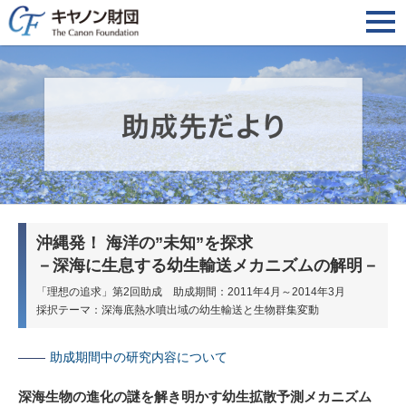
沖縄発！ 海洋の”未知”を探求
－深海に生息する幼生輸送メカニズムの解明－
「理想の追求」第2回助成 助成期間：2011年4月～2014年3月
採択テーマ：深海底熱水噴出域の幼生輸送と生物群集変動
助成期間中の研究内容について
深海生物の進化の謎を解き明かす幼生拡散予測メカニズム