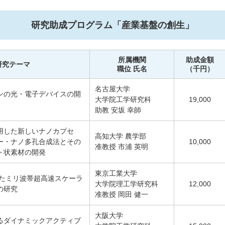
研究助成プログラム「産業基盤の創生」
所属機関
助成金額
研究テーマ
職位 氏名
（千円）
名古屋大学
ンの光・電子デバイスの開
大学院工学研究科
19,000
助教 安坂 幸師
用した新しいナノカプセ
高知大学 農学部
ー・ナノ多孔合成法とその
10,000
准教授 市浦 英明
ト状素材の開発
東京工業大学
いたミリ波帯超高速スケーラ
大学院理工学研究科
12,000
の研究
准教授 岡田 健一
大阪大学
るダイナミックアクティブ