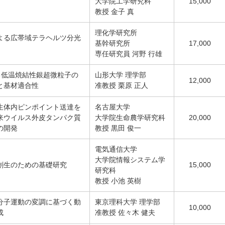
大学院工学研究科
15,000
教授 金子 真
理化学研究所
よる広帯域テラヘルツ分光
基幹研究所
17,000
専任研究員 河野 行雄
る低温焼結性銀超微粒子の
山形大学 理学部
12,000
と基材適合性
准教授 栗原 正人
生体内ピンポイント送達を
名古屋大学
来ウイルス外皮タンパク質
大学院生命農学研究科
20,000
の開発
教授 黒田 俊一
電気通信大学
大学院情報システム学
創生のための基礎研究
15,000
研究科
教授 小池 英樹
分子運動の変調に基づく動
東京理科大学 理学部
10,000
成
准教授 佐々木 健夫