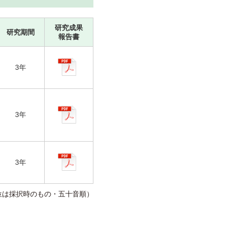
研究成果
研究期間
報告書
3年
3年
3年
位は採択時のもの・五十音順）