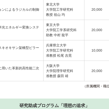
東北大学
ョンによるラジカルの制御
大学院工学研究科
20,000
教授 祖山 均
東京大学
率光エネルギー変換システ
大学院工学系研究科
20,000
助教 中村 龍平
兵庫県立大学
スキオキサン架橋型ピラー
大学院工学研究科
10,000
准教授 松尾 吉晃
大阪大学
に用いた革新的高性能二次
大学院理学研究科
20,000
准教授 森田 靖
（所属機関・職
研究助成プログラム「理想の追求」