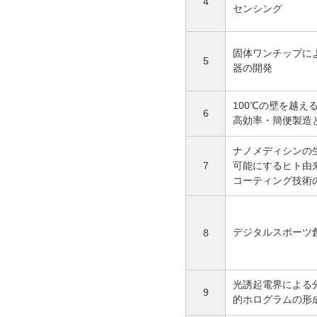
4
センシング
固体ワンチップに
5
器の開発
100℃の壁を越え
6
高効率・簡便製造
ナノメディシンの
7
可能にするヒト由
コーティング技術
デジタルスポーツ
8
光誘起電界による
9
的ホログラムの形