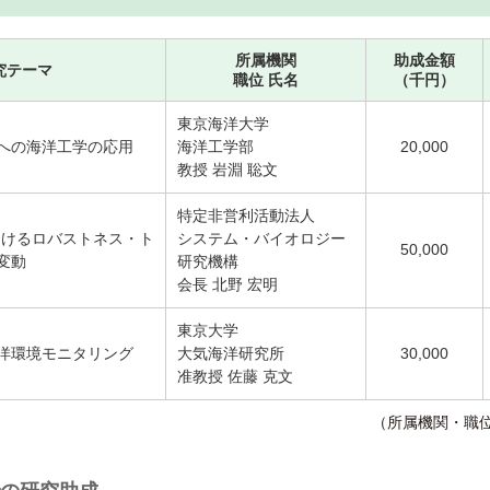
所属機関
助成金額
究テーマ
職位 氏名
（千円）
東京海洋大学
への海洋工学の応用
海洋工学部
20,000
教授 岩淵 聡文
特定非営利活動法人
おけるロバストネス・ト
システム・バイオロジー
50,000
変動
研究機構
会長 北野 宏明
東京大学
洋環境モニタリング
大気海洋研究所
30,000
准教授 佐藤 克文
（所属機関・職