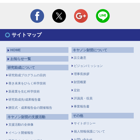
サイトマップ
HOME
キヤノン財団について
設立趣意
お知らせ一覧
ビジョン/ミッション
研究助成について
理事長挨拶
研究助成プログラムの目的
財団概要
善き未来をひらく科学技術
定款
新産業を生む科学技術
評議員・役員
研究助成先/成果報告書
事業報告書
贈呈式・成果報告会の開催報告
その他
キヤノン財団の支援活動
サイトポリシー
支援活動の全体像
個人情報保護について
イベント開催報告
お問い合わせ